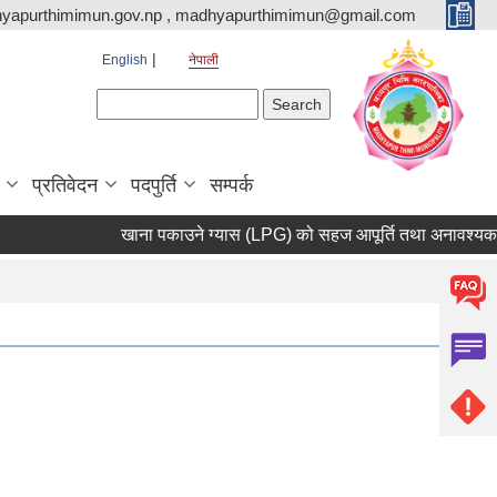
yapurthimimun.gov.np , madhyapurthimimun@gmail.com
English
नेपाली
Search form
Search
प्रतिवेदन
पदपुर्ति
सम्पर्क
खाना पकाउने ग्यास (LPG) को सहज आपूर्ति तथा अनावश्यक मौज्द