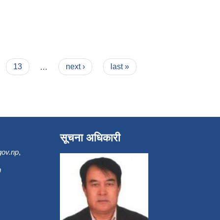
13
…
next ›
last »
सूचना अधिकारी
gov.np
,
m