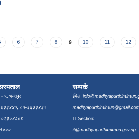
)
२४)
5
6
7
8
9
10
11
12
अस्पताल
सम्पर्क
ि - ५, भक्तपुर
ईमेल:
info@madhyapurthimimun.
६६३३४४२, ०१-६६३३४३९
madhyapurthimimun@gmail.co
९८०२३०४८०६
IT Section:
६३१०००
it@madhyapurthimimun.gov.np