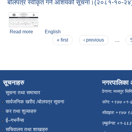
बोलपत्र स्वीकृत गर्ने आशयको सूचना।(२०८१-१०-२४
Read more
about बोलपत्र स्वीकृत गर्ने आशयको सूचना।(२०८१-१०-
English
Pages
« first
‹ previous
…
सूचनाहरु
नगरपालिका 
ठेगाना: मध्यपुर थिम
सूचना तथा समाचार
सार्वजनिक खरीद /बोलपत्र सूचना
फोन: +९७७ ०१-
कर तथा शुल्कहरु
मोवाइल: +९७७ 
ई–गभर्नेन्स
एम्बुलेन्स: ०१-६
सचिवालय तथा शाखाहरु