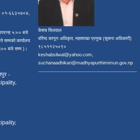
, ०१-६६३५७०४,
केशब सिलवाल
अपरान्ह ५:०० बजे
वरिष्ठ कानून अधिकृत, महाशाखा प्रमुख (सूचना अधिकारी)
ते सम्मको कार्यालय
९८५११२५०९०
:०० बजे सम्म )।
keshabsilwal@yahoo.com,
suchanaadhikari@madhyapurthimimun.gov.np
पुर -
pality,
pality,