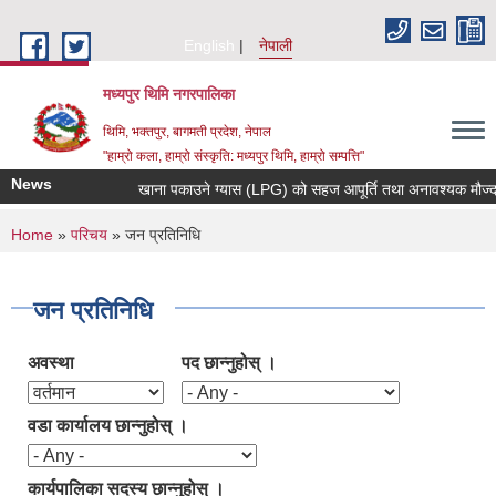
Skip to main content
English
नेपाली
मध्यपुर थिमि नगरपालिका
थिमि, भक्तपुर, बागमती प्रदेश, नेपाल
"हाम्रो कला, हाम्रो संस्कृति: मध्यपुर थिमि, हाम्रो सम्पत्ति"
News
खाना पकाउने ग्यास (LPG) को सहज आपूर्ति तथा अनावश्यक मौज्दात (स्टक) नगर
You are here
Home
»
परिचय
» जन प्रतिनिधि
जन प्रतिनिधि
अवस्था
पद छान्नुहोस् ।
वडा कार्यालय छान्नुहोस् ।
कार्यपालिका सदस्य छान्नुहोस् ।