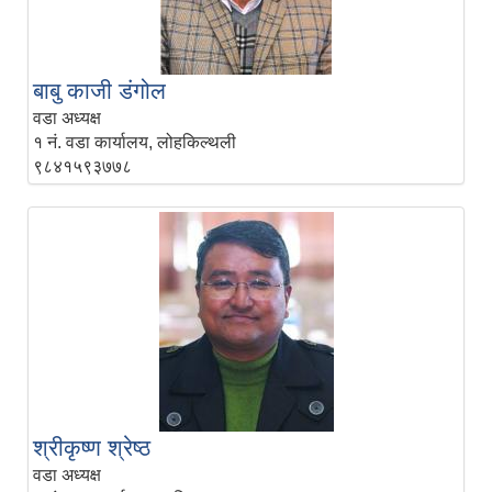
बाबु काजी डंगोल
वडा अध्यक्ष
१ नं. वडा कार्यालय, लोहकिल्थली
९८४१५९३७७८
श्रीकृष्‍ण श्रेष्‍ठ
वडा अध्यक्ष