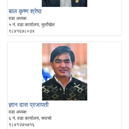
बाल कृष्ण श्रेष्ठ
वडा अध्यक्ष
५ नं. वडा कार्यालय, भुलाँखेल
९८४१६७८०३४
ज्ञान दास प्रजापती
वडा अध्यक्ष
६ नं. वडा कार्यालय, चपाचो
९८४१२७५७१६