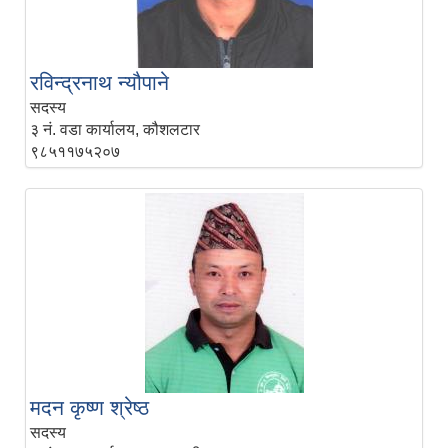
रविन्द्रनाथ न्यौपाने
सदस्य
३ नं. वडा कार्यालय, कौशलटार
९८५११७५२०७
मदन कृष्‍ण श्रेष्‍ठ
सदस्य