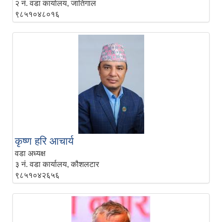
२ नं. वडा कार्यालय, जातिगाल
९८५१०४८०१६
कृष्ण हरि आचार्य
वडा अध्यक्ष
३ नं. वडा कार्यालय, कौशलटार
९८५१०४२६५६