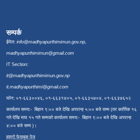
सम्पर्क
ईमेल:
info@madhyapurthimimun.gov.np
,
madhyapurthimimun@gmail.com
IT Section:
it@madhyapurthimimun.gov.np
it.madhyapurthimi@gmail.com
फोन: ०१-६६३००४६, ०१-६६३१४०५, ०१-६६३५७०४, ०१-६६३७६५२
कार्यालय समय:- बिहान ९:०० बजे देखि अपरान्ह ५:०० बजे सम्म (तर कार्त्तिक १६
गते देखि माघ १५ गते सम्मको कार्यालय समय:- बिहान ९:०० बजे देखि अपरान्ह
४:०० बजे सम्म )।
हाम्रो फेसबुक पेज