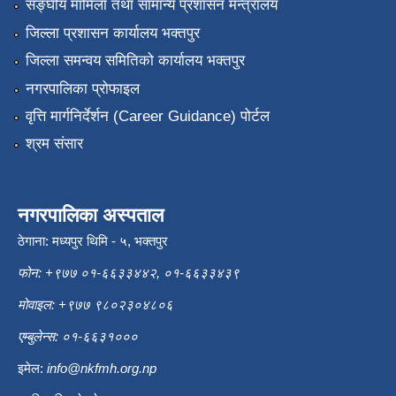
सङ्‍घीय मामिला तथा सामान्य प्रशासन मन्त्रालय
जिल्ला प्रशासन कार्यालय भक्तपुर
जिल्ला समन्वय समितिको कार्यालय भक्तपुर
नगरपालिका प्रोफाइल
वृत्ति मार्गनिर्देर्शन (Career Guidance) पोर्टल
श्रम संसार
नगरपालिका अस्पताल
ठेगाना: मध्यपुर थिमि - ५, भक्तपुर
फोन: +९७७ ०१-६६३३४४२, ०१-६६३३४३९
मोवाइल: +९७७ ९८०२३०४८०६
एम्बुलेन्स: ०१-६६३१०००
इमेल:
info@nkfmh.org.np