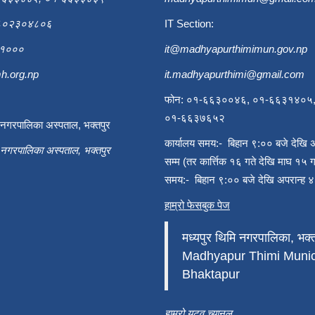
९८०२३०४८०६
IT Section:
६३१०००
it@madhyapurthimimun.gov.np
h.org.np
it.madhyapurthimi@gmail.com
फोन: ०१-६६३००४६, ०१-६६३१४०५
०१-६६३७६५२
ी नगरपालिका अस्पताल, भक्तपुर
कार्यालय समय:- बिहान ९:०० बजे देखि 
ी नगरपालिका अस्पताल, भक्तपुर
सम्म (तर कार्त्तिक १६ गते देखि माघ १५ ग
समय:- बिहान ९:०० बजे देखि अपरान्ह ४
हाम्रो फेसबुक पेज
मध्यपुर थिमि नगरपालिका, भक्त
Madhyapur Thimi Munici
Bhaktapur
हाम्रो यूटुव च्यानल