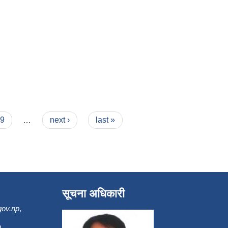
9
…
next ›
last »
सूचना अधिकारी
gov.np
,
m