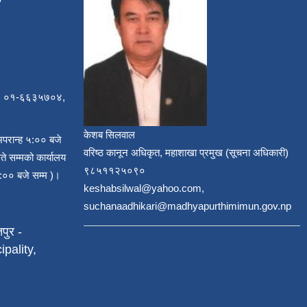
, ०१-६६३५७०४,
केशब सिलवाल
अपरान्ह ५:०० बजे
वरिष्ठ कानून अधिकृत, महाशाखा प्रमुख (सूचना अधिकारी)
ते सम्मको कार्यालय
९८५११२५०९०
:०० बजे सम्म )।
keshabsilwal@yahoo.com,
suchanaadhikari@madhyapurthimimun.gov.np
पुर -
pality,