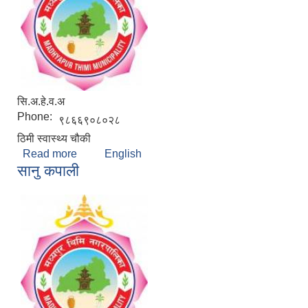
सि.अ.हे.व.अ
Phone:
९८६६९०८०२८
ठिमी स्वास्थ्य चौकी
Read more
about तेज कुमार पुन
English
सानु कपाली