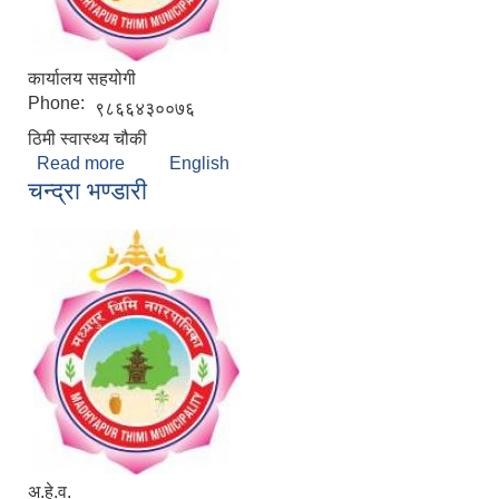
कार्यालय सहयोगी
Phone:
९८६६४३००७६
ठिमी स्वास्थ्य चौकी
Read more
about सानु कपाली
English
चन्द्रा भण्डारी
अ.हे.व.