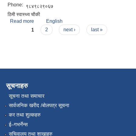
Phone:
९८४९८२९०६७
ठिमी स्वास्थ्य चौकी
Read more
about चन्द्रा भण्डारी
English
Pages
1
2
next ›
last »
सूचनाहरु
सूचना तथा समाचार
सार्वजनिक खरीद /बोलपत्र सूचना
कर तथा शुल्कहरु
ई–गभर्नेन्स
सचिवालय तथा शाखाहरु