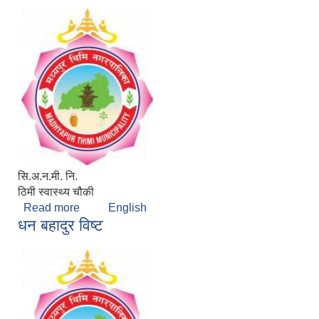
सि.अ.न.मी. नि.
ठिमी स्वास्थ्य चौकी
Read more
about दुर्गा देबकोटा
English
धन बहादुर विष्ट