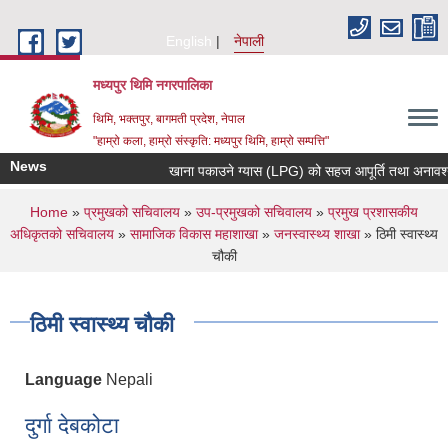
Skip to main content
English
नेपाली
मध्यपुर थिमि नगरपालिका
थिमि, भक्तपुर, बागमती प्रदेश, नेपाल
"हाम्रो कला, हाम्रो संस्कृति: मध्यपुर थिमि, हाम्रो सम्पत्ति"
News
खाना पकाउने ग्यास (LPG) को सहज आपूर्ति तथा अनावश्यक मौ
You are here
Home
»
प्रमुखको सचिवालय
»
उप-प्रमुखको सचिवालय
»
प्रमुख प्रशासकीय
अधिकृतको सचिवालय
»
सामाजिक विकास महाशाखा
»
जनस्वास्थ्य शाखा
» ठिमी स्वास्थ्य
चौकी
ठिमी स्वास्थ्य चौकी
Language
Nepali
दुर्गा देबकोटा