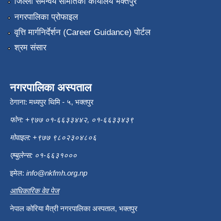
जिल्ला समन्वय समितिको कार्यालय भक्तपुर
नगरपालिका प्रोफाइल
वृत्ति मार्गनिर्देर्शन (Career Guidance) पोर्टल
श्रम संसार
नगरपालिका अस्पताल
ठेगाना: मध्यपुर थिमि - ५, भक्तपुर
फोन: +९७७ ०१-६६३३४४२, ०१-६६३३४३९
मोवाइल: +९७७ ९८०२३०४८०६
एम्बुलेन्स: ०१-६६३१०००
इमेल:
info@nkfmh.org.np
आधिकारिक वेव पेज
नेपाल कोरिया मैत्री नगरपालिका अस्पताल, भक्तपुर