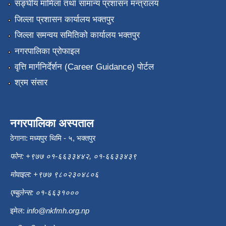
सङ्‍घीय मामिला तथा सामान्य प्रशासन मन्त्रालय
जिल्ला प्रशासन कार्यालय भक्तपुर
जिल्ला समन्वय समितिको कार्यालय भक्तपुर
नगरपालिका प्रोफाइल
वृत्ति मार्गनिर्देर्शन (Career Guidance) पोर्टल
श्रम संसार
नगरपालिका अस्पताल
ठेगाना: मध्यपुर थिमि - ५, भक्तपुर
फोन: +९७७ ०१-६६३३४४२, ०१-६६३३४३९
मोवाइल: +९७७ ९८०२३०४८०६
एम्बुलेन्स: ०१-६६३१०००
इमेल:
info@nkfmh.org.np