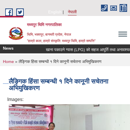
Skip to main content
English
नेपाली
मध्यपुर थिमि नगरपालिका
थिमि, भक्तपुर, बागमती प्रदेश, नेपाल
"हाम्रो कला, हाम्रो संस्कृति: मध्यपुर थिमि, हाम्रो सम्पत्ति"
News
खाना पकाउने ग्यास (LPG) को सहज आपूर्ति तथा अनावश्यक मौज्द
You are here
Home
» लैङ्गिक हिंसा सम्बन्धी १ दिने कानूनी सचेतना अभिमुखिकरण
लैङ्गिक हिंसा सम्बन्धी १ दिने कानूनी सचेतना
अभिमुखिकरण
Images: