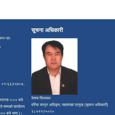
सूचना अधिकारी
gov.np
,
m
, ०१-६६३५७०४,
केशब सिलवाल
अपरान्ह ५:०० बजे
वरिष्ठ कानून अधिकृत, महाशाखा प्रमुख (सूचना अधिकारी)
ते सम्मको कार्यालय
९८५११२५०९०
:०० बजे सम्म )।