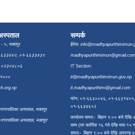
अस्पताल
सम्पर्क
ि - ५, भक्तपुर
ईमेल:
info@madhyapurthimimun.
६६३३४४२, ०१-६६३३४३९
madhyapurthimimun@gmail.co
९८०२३०४८०६
IT Section:
६३१०००
it@madhyapurthimimun.gov.np
h.org.np
it.madhyapurthimi@gmail.com
फोन: ०१-६६३००४६, ०१-६६३१४०५
०१-६६३७६५२
ी नगरपालिका अस्पताल, भक्तपुर
कार्यालय समय:- बिहान ९:०० बजे देखि 
ी नगरपालिका अस्पताल, भक्तपुर
सम्म (तर कार्त्तिक १६ गते देखि माघ १५ ग
समय:- बिहान ९:०० बजे देखि अपरान्ह ४