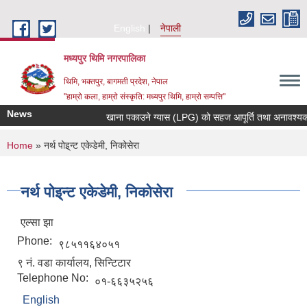
Skip to main content
English
नेपाली
मध्यपुर थिमि नगरपालिका
थिमि, भक्तपुर, बागमती प्रदेश, नेपाल
"हाम्रो कला, हाम्रो संस्कृति: मध्यपुर थिमि, हाम्रो सम्पत्ति"
News
खाना पकाउने ग्यास (LPG) को सहज आपूर्ति तथा अनावश्यक मौज
You are here
Home
» नर्थ पोइ्न्ट एकेडेमी, निकोसेरा
नर्थ पोइ्न्ट एकेडेमी, निकोसेरा
एल्सा झा
Phone:
९८५११६४०५१
९ नं. वडा कार्यालय, सिन्टिटार
Telephone No:
०१-६६३५२५६
English