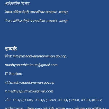
आधिकारिक वेव पेज
नेपाल कोरिया मैत्री नगरपालिका अस्पताल, भक्तपुर
नेपाल कोरिया मैत्री नगरपालिका अस्पताल, भक्तपुर
सम्पर्क
ईमेल:
info@madhyapurthimimun.gov.np
,
madhyapurthimimun@gmail.com
IT Section:
it@madhyapurthimimun.gov.np
it.madhyapurthimi@gmail.com
फोन: ०१-६६३००४६, ०१-६६३१४०५, ०१-६६३५७०४, ०१-६६३७६५२
कार्यालय समय:- बिहान ९:०० बजे देखि अपरान्ह ५:०० बजे सम्म (तर कार्त्तिक १६