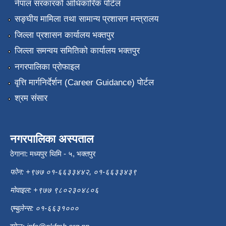
नेपाल सरकारको आधिकारिक पोर्टल
सङ्‍घीय मामिला तथा सामान्य प्रशासन मन्त्रालय
जिल्ला प्रशासन कार्यालय भक्तपुर
जिल्ला समन्वय समितिको कार्यालय भक्तपुर
नगरपालिका प्रोफाइल
वृत्ति मार्गनिर्देर्शन (Career Guidance) पोर्टल
श्रम संसार
नगरपालिका अस्पताल
ठेगाना: मध्यपुर थिमि - ५, भक्तपुर
फोन: +९७७ ०१-६६३३४४२, ०१-६६३३४३९
मोवाइल: +९७७ ९८०२३०४८०६
एम्बुलेन्स: ०१-६६३१०००