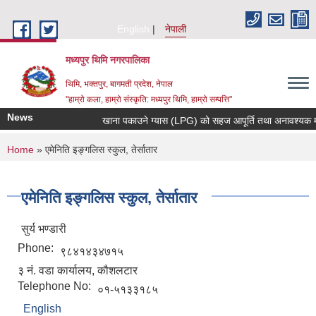
Skip to main content
English
नेपाली
मध्यपुर थिमि नगरपालिका
थिमि, भक्तपुर, बागमती प्रदेश, नेपाल
"हाम्रो कला, हाम्रो संस्कृति: मध्यपुर थिमि, हाम्रो सम्पत्ति"
News
खाना पकाउने ग्यास (LPG) को सहज आपूर्ति तथा अनावश्यक मौज्द
You are here
Home
» एमेनिति इङ्गलिस स्कुल, तेर्सातार
एमेनिति इङ्गलिस स्कुल, तेर्सातार
सुर्य भण्डारी
Phone:
९८४१४३४७१५
३ नं. वडा कार्यालय, कौशलटार
Telephone No:
०१-५१३३१८५
English