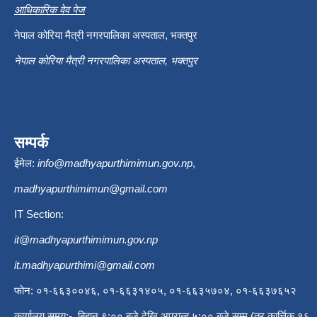
आधिकारिक वेव पेज
नेपाल कोरिया मैत्री नगरपालिका अस्पताल, भक्तपुर
नेपाल कोरिया मैत्री नगरपालिका अस्पताल, भक्तपुर
सम्पर्क
ईमेल:
info@madhyapurthimimun.gov.np
,
madhyapurthimimun@gmail.com
IT Section:
it@madhyapurthimimun.gov.np
it.madhyapurthimi@gmail.com
फोन: ०१-६६३००४६, ०१-६६३१४०५, ०१-६६३५७०४, ०१-६६३७६५२
कार्यालय समय:- बिहान ९:०० बजे देखि अपरान्ह ५:०० बजे सम्म (तर कार्त्तिक १६