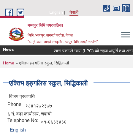
Skip to main content
English
नेपाली
मध्यपुर थिमि नगरपालिका
थिमि, भक्तपुर, बागमती प्रदेश, नेपाल
"हाम्रो कला, हाम्रो संस्कृति: मध्यपुर थिमि, हाम्रो सम्पत्ति"
News
खाना पकाउने ग्यास (LPG) को सहज आपूर्ति तथा अनावश्यक
You are here
Home
» एक्तिभ इङ्गलिस स्कुल, सिद्धिकाली
एक्तिभ इङ्गलिस स्कुल, सिद्धिकाली
विजय प्रजापति
Phone:
९८४१२७२३७७
६ नं. वडा कार्यालय, चपाचो
Telephone No:
०१-६६३३४३६
English