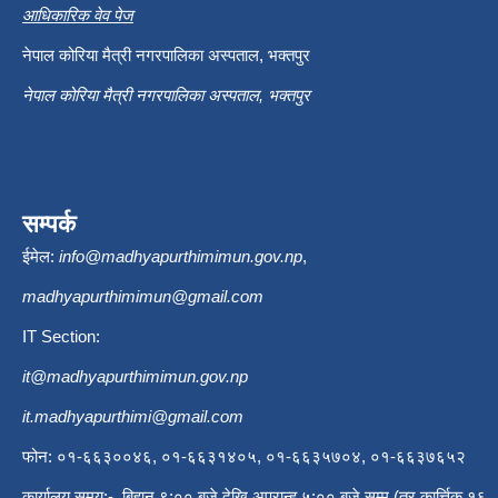
आधिकारिक वेव पेज
नेपाल कोरिया मैत्री नगरपालिका अस्पताल, भक्तपुर
नेपाल कोरिया मैत्री नगरपालिका अस्पताल, भक्तपुर
सम्पर्क
ईमेल:
info@madhyapurthimimun.gov.np
,
madhyapurthimimun@gmail.com
IT Section:
it@madhyapurthimimun.gov.np
it.madhyapurthimi@gmail.com
फोन: ०१-६६३००४६, ०१-६६३१४०५, ०१-६६३५७०४, ०१-६६३७६५२
कार्यालय समय:- बिहान ९:०० बजे देखि अपरान्ह ५:०० बजे सम्म (तर कार्त्तिक १६