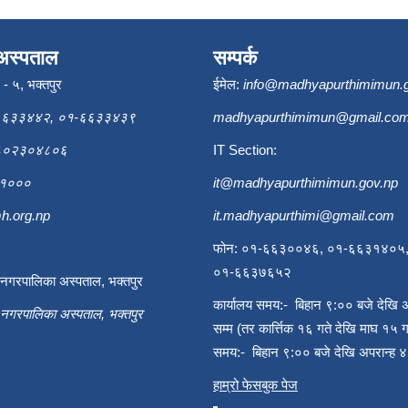
अस्पताल
सम्पर्क
ि - ५, भक्तपुर
ईमेल:
info@madhyapurthimimun.
६६३३४४२, ०१-६६३३४३९
madhyapurthimimun@gmail.co
९८०२३०४८०६
IT Section:
६३१०००
it@madhyapurthimimun.gov.np
h.org.np
it.madhyapurthimi@gmail.com
फोन: ०१-६६३००४६, ०१-६६३१४०५
०१-६६३७६५२
ी नगरपालिका अस्पताल, भक्तपुर
कार्यालय समय:- बिहान ९:०० बजे देखि 
ी नगरपालिका अस्पताल, भक्तपुर
सम्म (तर कार्त्तिक १६ गते देखि माघ १५ ग
समय:- बिहान ९:०० बजे देखि अपरान्ह ४
हाम्रो फेसबुक पेज