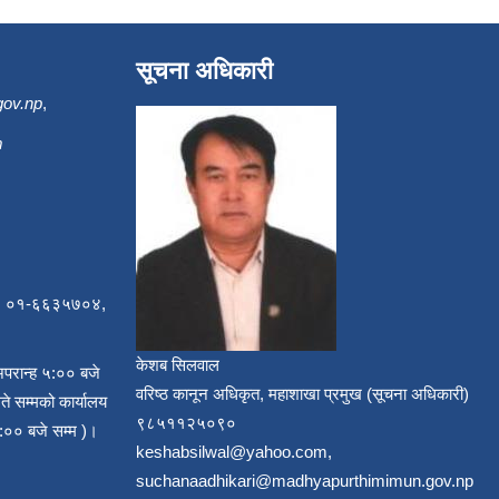
सूचना अधिकारी
gov.np
,
m
, ०१-६६३५७०४,
केशब सिलवाल
अपरान्ह ५:०० बजे
वरिष्ठ कानून अधिकृत, महाशाखा प्रमुख (सूचना अधिकारी)
ते सम्मको कार्यालय
९८५११२५०९०
:०० बजे सम्म )।
keshabsilwal@yahoo.com,
suchanaadhikari@madhyapurthimimun.gov.np