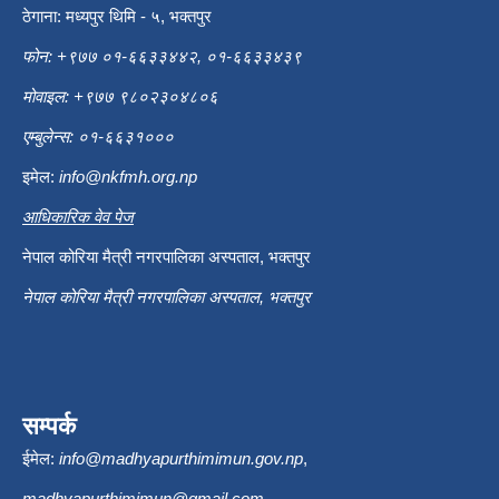
ठेगाना: मध्यपुर थिमि - ५, भक्तपुर
फोन: +९७७ ०१-६६३३४४२, ०१-६६३३४३९
मोवाइल: +९७७ ९८०२३०४८०६
एम्बुलेन्स: ०१-६६३१०००
इमेल:
info@nkfmh.org.np
आधिकारिक वेव पेज
नेपाल कोरिया मैत्री नगरपालिका अस्पताल, भक्तपुर
नेपाल कोरिया मैत्री नगरपालिका अस्पताल, भक्तपुर
सम्पर्क
ईमेल:
info@madhyapurthimimun.gov.np
,
madhyapurthimimun@gmail.com