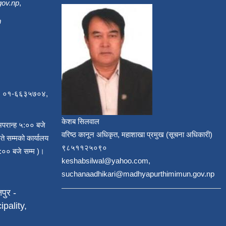
gov.np
,
m
, ०१-६६३५७०४,
केशब सिलवाल
अपरान्ह ५:०० बजे
वरिष्ठ कानून अधिकृत, महाशाखा प्रमुख (सूचना अधिकारी)
ते सम्मको कार्यालय
९८५११२५०९०
:०० बजे सम्म )।
keshabsilwal@yahoo.com,
suchanaadhikari@madhyapurthimimun.gov.np
पुर -
pality,