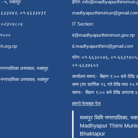
ि - ५, भक्तपुर
ईमेल:
info@madhyapurthimimun.
६६३३४४२, ०१-६६३३४३९
madhyapurthimimun@gmail.co
९८०२३०४८०६
IT Section:
६३१०००
it@madhyapurthimimun.gov.np
h.org.np
it.madhyapurthimi@gmail.com
फोन: ०१-६६३००४६, ०१-६६३१४०५
०१-६६३७६५२
ी नगरपालिका अस्पताल, भक्तपुर
कार्यालय समय:- बिहान ९:०० बजे देखि 
ी नगरपालिका अस्पताल, भक्तपुर
सम्म (तर कार्त्तिक १६ गते देखि माघ १५ ग
समय:- बिहान ९:०० बजे देखि अपरान्ह ४
हाम्रो फेसबुक पेज
मध्यपुर थिमि नगरपालिका, भक्त
Madhyapur Thimi Munici
Bhaktapur