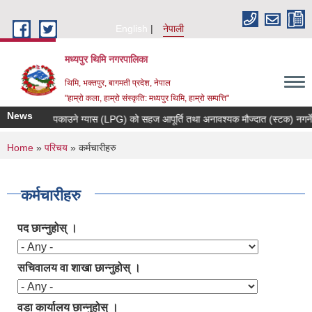
Skip to main content
English
नेपाली
मध्यपुर थिमि नगरपालिका
थिमि, भक्तपुर, बागमती प्रदेश, नेपाल
"हाम्रो कला, हाम्रो संस्कृति: मध्यपुर थिमि, हाम्रो सम्पत्ति"
News
खाना पकाउने ग्यास (LPG) को सहज आपूर्ति तथा अनावश्यक मौज्दात (स्टक) नगर्ने सम्ब
You are here
Home
»
परिचय
» कर्मचारीहरु
कर्मचारीहरु
पद छान्नुहोस् ।
सचिवालय वा शाखा छान्नुहोस् ।
वडा कार्यालय छान्नुहोस् ।