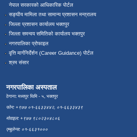
नेपाल सरकारको आधिकारिक पोर्टल
सङ्‍घीय मामिला तथा सामान्य प्रशासन मन्त्रालय
जिल्ला प्रशासन कार्यालय भक्तपुर
जिल्ला समन्वय समितिको कार्यालय भक्तपुर
नगरपालिका प्रोफाइल
वृत्ति मार्गनिर्देर्शन (Career Guidance) पोर्टल
श्रम संसार
नगरपालिका अस्पताल
ठेगाना: मध्यपुर थिमि - ५, भक्तपुर
फोन: +९७७ ०१-६६३३४४२, ०१-६६३३४३९
मोवाइल: +९७७ ९८०२३०४८०६
एम्बुलेन्स: ०१-६६३१०००