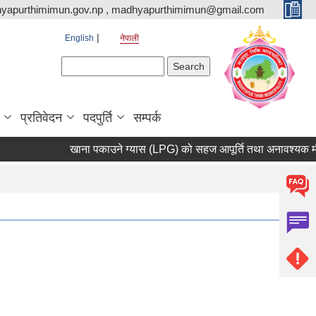
yapurthimimun.gov.np , madhyapurthimimun@gmail.com
English
नेपाली
Search form
Search
प्रतिवेदन
पदपुर्ति
सम्पर्क
खाना पकाउने ग्यास (LPG) को सहज आपूर्ति तथा अनावश्यक मौज्दात (स्टक) नगर्न