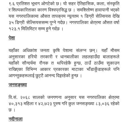
९.६ प्रतिशत भूभाग ओगटेको छ। यो सहर ऐतिहासिक, कला, संस्कृति
र शिल्पकारिताका कारण विश्वप्रसिद्ध छ । समशितोष्ण हावापानी भएको
यस नगरपालिकामा औसत तापक्रम न्यूनतम १ डिग्री सेल्सियस देखि
३५ डिग्री सेल्सियससम्म पुग्ने गर्दछ। नगरपालिका क्षेत्रमा औसत वर्षा
१२३.१ मिलिमिटर सम्म हुने गर्दछ ।
पेशा
यहाँका अधिकांश जनता कृषि पेशामा संलग्न छन्। यहाँ मौसम
अनुसारका हरियो तरकारी र धानबालीका लहलहाउँदा बालाहरूले
यहाँको सौन्दर्यमा रौनक त थपिरहेकै हुन्छ, ठाउँ ठाउँमा सुकाउन
राखिएका विभिन्न आकार प्रकारका माटाका भाँडाकुँडाहरूले पनि
आगन्तुकहरूलाई छुट्टै आनन्द दिइरहेको हुन्छ ।
जनसङ्ख्या
वि.सं. २०६८ सालको जनगणना अनुसार यस नगरपालिका क्षेत्रमा
४०,३१३ महिला र ४२,७२३ पुरुष गरि कुल जनसङ्ख्या ८३,०३६ रहेको
छ ।
नदीनाला