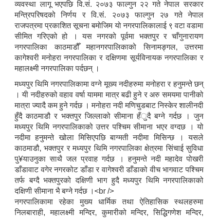
व्यवस्था लागू भएपछि वि.सं. २०७३ फाल्गुन २२ गते नेपाल सरकार
मन्त्रिपरिषदको निर्णय र वि.सं. २०७३ फाल्गुन २७ गते नेपाल
राजपत्रमा प्रकाशित सूचना बमोजिम यो नगरपालिकालाई ९ वटा वडामा
सीमित गरिएको हो । यस नगरको पूर्वमा भक्तपुर र चाँगुनारायण
नगरपालिका काठमाडौँ महानगरपालिकाको सिनामङ्गल, उत्तरमा
कागेश्वरी मनोहरा नगरपालिका र दक्षिणमा सूर्यविनायक नगरपालिका र
महालक्ष्मी नगरपालिका पर्दछन् ।
मध्यपुर थिमि नगरपालिकामा वग्ने मूख्य नदीहरुमा मनोहरा र हनुमन्ते छन्
। यी नदीहरुको वहाव वर्षा याममा मात्र बढी हुने र अरु समयमा पानीको
मात्रा ज्यादै कम हुने गर्दछ । मनोहरा नदी मणिचुडबाट निस्केर शालीनदी
हुँदै काठमाडौ र भक्तपुर जिल्लाको सीमाना हँुदै बग्ने गर्दछ । जुन
मध्यपुर थिमि नगरपालिकाको उत्तर पश्चिम सीमाना भएर वग्दछ । यो
नदीमा हनुमन्ते खोला मिसिएपछि बाग्मती नदीमा मिसिन्छ । यसले
काठमाडौ, भक्तपुर र मध्यपुर थिमि नगरपालिका क्षेत्रमा सिंचाई सुविधा
पु¥याउनुका साथै जल प्रवाह गर्दछ । हनुमन्ते नदी महादेव पोखरी
डाँडावाट वगेर नगरकोट डाँडा र वागेश्वरी डाँडाको वीच भागवाट पश्चिम
तर्फ बग्दै भक्तपुरको दक्षिणी भाग हुदै मध्यपुर थिमि नगरपालिकाको
दक्षिणी सीमाना भै बग्ने गर्दछ ।<br />
नगरपालिकामा रहेका मुख्य धार्मिक तथा ऐतिहासिक स्थलहरुमा
निलबाराही, महालक्ष्मी मन्दिर, कुमारीको मन्दिर, सिद्धिगणेश मन्दिर,