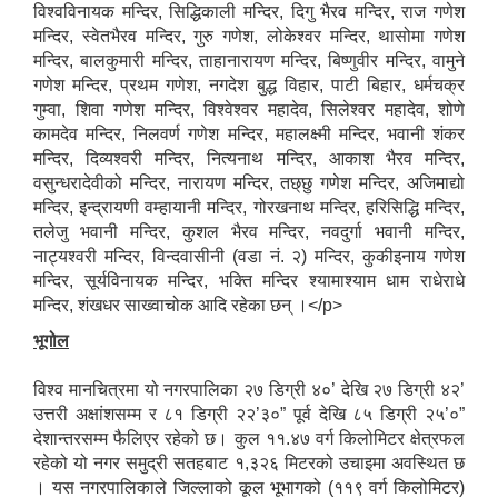
विश्वविनायक मन्दिर, सिद्धिकाली मन्दिर, दिगु भैरव मन्दिर, राज गणेश
मन्दिर, स्वेतभैरव मन्दिर, गुरु गणेश, लोकेश्वर मन्दिर, थासोमा गणेश
मन्दिर, बालकुमारी मन्दिर, ताहानारायण मन्दिर, बिष्णुवीर मन्दिर, वामुने
गणेश मन्दिर, प्रथम गणेश, नगदेश बुद्ध विहार, पाटी बिहार, धर्मचक्र
गुम्वा, शिवा गणेश मन्दिर, विश्वेश्वर महादेव, सिलेश्वर महादेव, शोणे
कामदेव मन्दिर, निलवर्ण गणेश मन्दिर, महालक्ष्मी मन्दिर, भवानी शंकर
मन्दिर, दिव्यश्वरी मन्दिर, नित्यनाथ मन्दिर, आकाश भैरव मन्दिर,
वसुन्धरादेवीको मन्दिर, नारायण मन्दिर, तछ्छु गणेश मन्दिर, अजिमाद्यो
मन्दिर, इन्द्रायणी वम्हायानी मन्दिर, गोरखनाथ मन्दिर, हरिसिद्धि मन्दिर,
तलेजु भवानी मन्दिर, कुशल भैरव मन्दिर, नवदुर्गा भवानी मन्दिर,
नाट्यश्वरी मन्दिर, विन्दवासीनी (वडा नं. २) मन्दिर, कुकीइनाय गणेश
मन्दिर, सूर्यविनायक मन्दिर, भक्ति मन्दिर श्यामाश्याम धाम राधेराधे
मन्दिर, शंखधर साख्वाचोक आदि रहेका छन् ।</p>
भूगोल
विश्व मानचित्रमा यो नगरपालिका २७ डिग्री ४०’ देखि २७ डिग्री ४२’
उत्तरी अक्षांशसम्म र ८१ डिग्री २२’३०” पूर्व देखि ८५ डिग्री २५’०”
देशान्तरसम्म फैलिएर रहेको छ। कुल ११.४७ वर्ग किलोमिटर क्षेत्रफल
रहेको यो नगर समुद्री सतहबाट १,३२६ मिटरको उचाइमा अवस्थित छ
। यस नगरपालिकाले जिल्लाको कूल भूभागको (११९ वर्ग किलोमिटर)