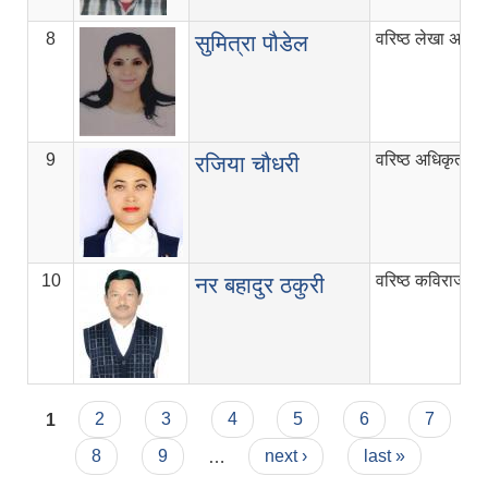
8
वरिष्ठ लेखा अधिक
सुमित्रा पौडेल
9
वरिष्ठ अधिकृत
रजिया चौधरी
10
वरिष्ठ कविराज निर
नर बहादुर ठकुरी
Pages
1
2
3
4
5
6
7
8
9
…
next ›
last »