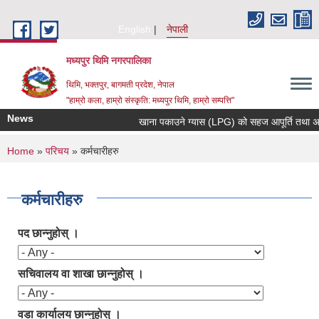
Skip to main content
English
नेपाली
मध्यपुर थिमि नगरपालिका
थिमि, भक्तपुर, बागमती प्रदेश, नेपाल
"हाम्रो कला, हाम्रो संस्कृति: मध्यपुर थिमि, हाम्रो सम्पत्ति"
News
खाना पकाउने ग्यास (LPG) को सहज आपूर्ति तथा अनावश
You are here
Home
»
परिचय
» कर्मचारीहरु
कर्मचारीहरु
पद छान्नुहोस् ।
सचिवालय वा शाखा छान्नुहोस् ।
वडा कार्यालय छान्नुहोस् ।