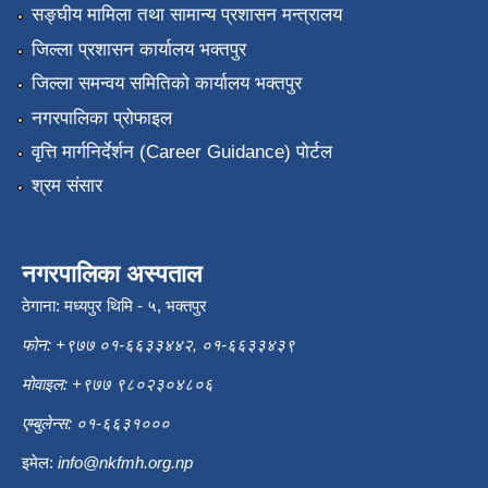
सङ्‍घीय मामिला तथा सामान्य प्रशासन मन्त्रालय
जिल्ला प्रशासन कार्यालय भक्तपुर
जिल्ला समन्वय समितिको कार्यालय भक्तपुर
नगरपालिका प्रोफाइल
वृत्ति मार्गनिर्देर्शन (Career Guidance) पोर्टल
श्रम संसार
नगरपालिका अस्पताल
ठेगाना: मध्यपुर थिमि - ५, भक्तपुर
फोन: +९७७ ०१-६६३३४४२, ०१-६६३३४३९
मोवाइल: +९७७ ९८०२३०४८०६
एम्बुलेन्स: ०१-६६३१०००
इमेल:
info@nkfmh.org.np