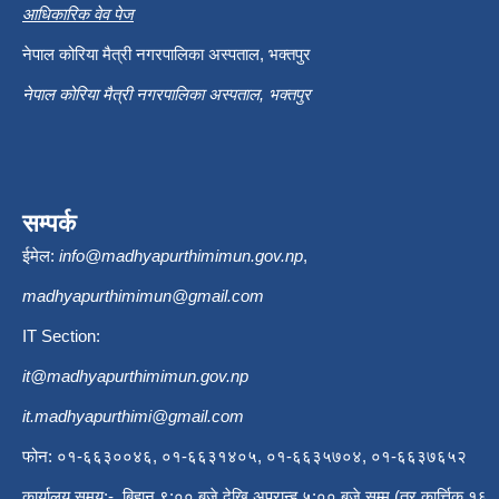
आधिकारिक वेव पेज
नेपाल कोरिया मैत्री नगरपालिका अस्पताल, भक्तपुर
नेपाल कोरिया मैत्री नगरपालिका अस्पताल, भक्तपुर
सम्पर्क
ईमेल:
info@madhyapurthimimun.gov.np
,
madhyapurthimimun@gmail.com
IT Section:
it@madhyapurthimimun.gov.np
it.madhyapurthimi@gmail.com
फोन: ०१-६६३००४६, ०१-६६३१४०५, ०१-६६३५७०४, ०१-६६३७६५२
कार्यालय समय:- बिहान ९:०० बजे देखि अपरान्ह ५:०० बजे सम्म (तर कार्त्तिक १६